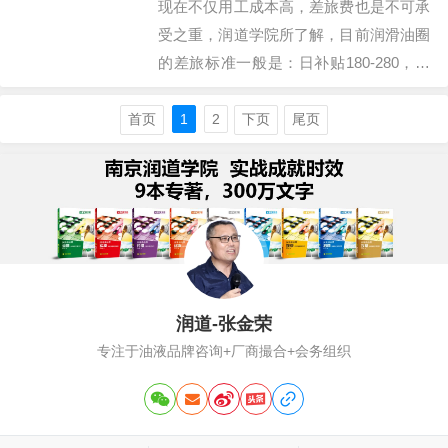
现在不仅用工成本高，差旅费也是不可承
掀…
受之重，润道学院所了解，目前润滑油圈
的差旅标准一般是：日补贴180-280，通
讯费月100-150，长途费用实报实销，按
销售人员一般月出差20天算，差旅费用大
首页
1
2
下页
尾页
都在5000+，一年就是6万+，3年口罩出
门困难，很多企业发现差旅费大大节省，
而2023年行业萎缩市场下行…
润道-张金荣
专注于油液品牌咨询+厂商撮合+会务组织