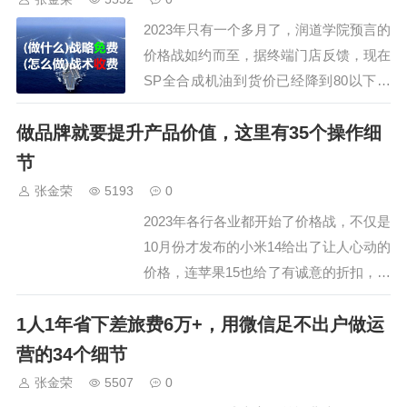
得不从【招商】为主转变为【代工】拓
2023年只有一个多月了，润道学院预言的
展。代工是行…
价格战如约而至，据终端门店反馈，现在
SP全合成机油到货价已经降到80以下，
这不是厂家直供价，而是经销商给终端的
做品牌就要提升产品价值，这里有35个操作细
供货价，而一些厂家闪烁言辞中透露，
SP全合成出厂价已经打到68，一些小微
节
品牌或企业价格更低，即使这样的价格，
张金荣
5193
0
招商也是难上难。…
2023年各行各业都开始了价格战，不仅是
10月份才发布的小米14给出了让人心动的
价格，连苹果15也给了有诚意的折扣，至
于润滑油圈的扛把子壳牌，当然还是在11
1人1年省下差旅费6万+，用微信足不出户做运
月前后来了个价格低空飞行，对于我们小
微润滑油品牌企业来说，不是什么好消
营的34个细节
息，尤其是市面上终端SP的进货价都开
张金荣
5507
0
始跌破70，汽机油利润好的面纱已经被