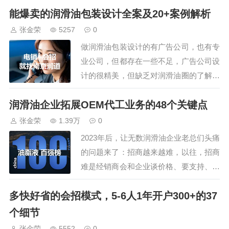
司、江苏汤姆智能装备有限公司的
能爆卖的润滑油包装设计全案及20+案例解析
鼎力支持外，还获得了30多家规模
张金荣
5257
0
企业的认可，参会嘉宾300+，组委
做润滑油包装设计的有广告公司，也有专
会还安排了参观车油尿素液领导品
业公司，但都存在一些不足，广告公司设
牌，占地195亩的可兰素工厂，特
计的很精美，但缺乏对润滑油圈的了解，
种润滑脂企业，占…
设计的产品叫好不叫卖；而专注于做润滑
润滑油企业拓展OEM代工业务的48个关键点
油包装设计的公司，却拘于行业跳不出
去，油圈里流行什么就跟风设计什么，哪
张金荣
1.39万
0
家产品出新了就赶快跟上，大都没有特
2023年后，让无数润滑油企业老总们头痛
色，或者说是抄袭。…
的问题来了：招商越来越难，以往，招商
难是经销商会和企业谈价格、要支持、做
方案，合作谈的很艰难，而现在的难，是
多快好省的会招模式，5-6人1年开户300+的37
几乎没有经销商愿意谈，他们大都开始了
操作自己的品牌，对代理新品牌没有兴
个细节
趣。可以说，未来几年年润滑油企业将不
张金荣
5552
0