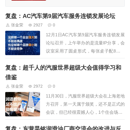
伴久润润滑科技（上海）有限公
司、江苏汤姆智能装备有限公司的
复盘：AC汽车第9届汽车服务连锁发展论坛
鼎力支持外，还获得了30多家规模
张金荣
2927
0
企业的认可，参会嘉宾300+，组委
12月1日AC汽车第9届汽车服务连锁发展
会还安排了参观车油尿素液领导品
论坛召开，上午举办的是流量IP分享，会
牌，占地195亩的可兰素工厂，特
议室采用了圆桌形式，每张桌子配8张凳
种润滑脂企业，占…
子，共20张桌子，从现场看，大部分桌子
复盘：超千人的汽服世界超级大会值得学习和
就做了5-6人，总人数应该在100左右，但
圆桌式却显得饱满，这样做也方便晚宴的
借鉴
举办。从这次会议来看，AC和汽服差距
张金荣
2972
0
还是很大的，汽服第一天就有近千人，…
11月30日，汽服世界超级大会在上海老地
方召开，第一天属于颁奖，还不是正式的
会议，但已经很震撼人心，1个住会场，3
个小会场，还有1个MBA学员交流会，由
复盘：东营昊铭润滑油厂商交流会的改进与反
于酒店会场布局乱，有的会场不太好找，