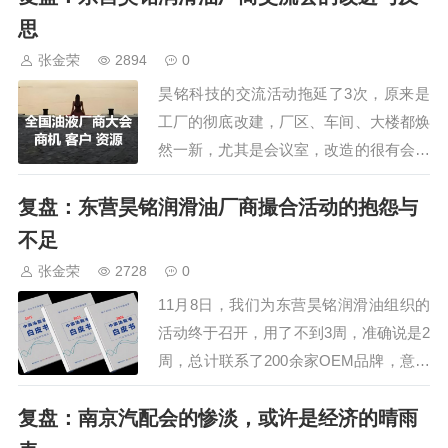
但优势则是展位正好成环型分布，这次大
思
会有这些值得借鉴：1、会务组织。在一
张金荣
2894
0
楼是签到处，扫码，填写手机号就可以签
昊铭科技的交流活动拖延了3次，原来是
到，…
工厂的彻底改建，厂区、车间、大楼都焕
然一新，尤其是会议室，改造的很有会议
格调，还有小吧台，能坐50余人，有电子
复盘：东营昊铭润滑油厂商撮合活动的抱怨与
屏和智能平板，方便了今后更好的举办会
议，客户也能更好的邀约探厂。可改进
不足
的：1、用音箱不方便，需要四处拖动，
张金荣
2728
0
用扩音器，开业别在要上，更方便。2、
11月8日，我们为东营昊铭润滑油组织的
实验室讲解过…
活动终于召开，用了不到3周，准确说是2
周，总计联系了200余家OEM品牌，意向
的有41家，最终来了19家，活动算是圆
复盘：南京汽配会的惨淡，或许是经济的晴雨
满，但沟通上却很不爽，昊铭对我工作不
满意，说服务不到位，心平气和的回顾