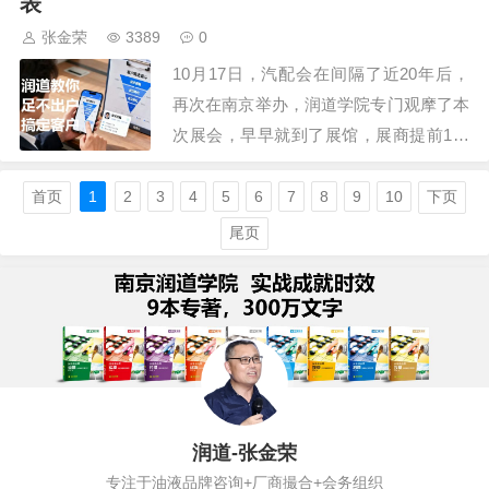
表
下：1、开会时间调整了4次。7月份说车
张金荣
3389
0
间没好，8月份也是，后来选10.18号…
10月17日，汽配会在间隔了近20年后，
再次在南京举办，润道学院专门观摩了本
次展会，早早就到了展馆，展商提前1小
时入馆，而观众到9点时排队的人还不
多，其它展会的推广人员沿着队伍发资料
首页
1
2
3
4
5
6
7
8
9
10
下页
袋，很多人接受，方便收集资料。扫码、
尾页
安检、换牌后进入展馆，这次展会租用了
4个馆，曾经新庄2层展馆都租赁下来的。
…
润道-张金荣
专注于油液品牌咨询+厂商撮合+会务组织