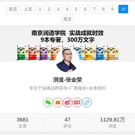
家直供终端，柴机油直接面向厂矿企业，
电商运营构建车主私域。再该策略知道
首页
上页
1
2
3
4
5
6
7
8
9
10
下，一些品牌开始尝试，不仅大大提升了
尾页
利润，更是构建了不断成长的终端基石，
在2018年，我们提出轻连锁概念，2020
年正式…
润道-张金荣
专注于油液品牌咨询+厂商撮合+会务组织
3681
47
1129.81万
文章
评论
浏览