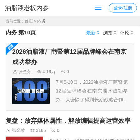
油脂液老板内参
登录/注册
首页
内务
当前位置：
>
内务 第10页
最新
浏览
评论
2026油脂液厂商暨第12届品牌峰会在南京
成功举办
张金荣
4.19万
0
7月9-10日，2026油脂液厂商暨第
12届品牌峰会在南京溧水成功举
办，大会除了得到长期战略合作伙
伴久润润滑科技（上海）有限公
司、江苏汤姆智能装备有限公司的
复盘：放弃媒体属性，解放编辑提高运营效率
鼎力支持外，还获得了30多家规模
张金荣
3186
0
企业的认可，参会嘉宾300+，组委