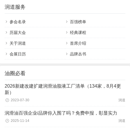
润道服务
参会名录
百强榜单
历届大会
经典课程
关于润道
首席介绍
会展日历
品牌丛书
油圈必看
2026新建改建扩建润滑油脂液工厂清单（134家，8月4更
新）
2023-07-30
润道
润滑油百强企业/品牌你入围了吗？免费申报，彰显实力
2025-11-14
润道