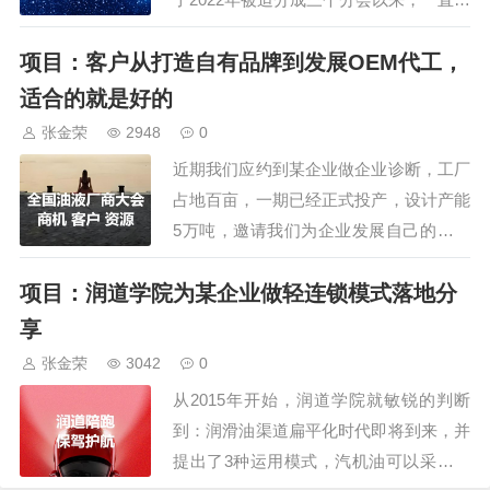
照这个策略举办着，但这几年开始，润道
项目：客户从打造自有品牌到发展OEM代工，
学院发现峰会论坛的形式变了，主要是举
办时间和收费标准。…
适合的就是好的
张金荣
2948
0
近期我们应约到某企业做企业诊断，工厂
占地百亩，一期已经正式投产，设计产能
5万吨，邀请我们为企业发展自己的品牌
做一个诊断、分享，到了公司后才发现，
项目：润道学院为某企业做轻连锁模式落地分
公司算是一个半外行，什么意思呢？就是
企业原来是机油使用大户，自己的设备需
享
要配套使用，后来发现机油利润不错，就
张金荣
3042
0
专门投资建厂，却约到3年口罩管控，随
从2015年开始，润道学院就敏锐的判断
后4年里都处…
到：润滑油渠道扁平化时代即将到来，并
提出了3种运用模式，汽机油可以采取厂