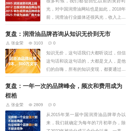
很多时候，我们都会回忆以前的美好时
会还安排了参观车油尿素液领导品
光，对中国润滑油网站也是如此，2018年
牌，占地195亩的可兰素工厂，特
前，润滑油行业媒体还很风光，收入上有
种润滑脂企业，占…
广告、会员、活动，可随着人人都是媒
复盘：润滑油品牌咨询从知识无价到无市
体、企业直播带货、微信公众号的崛起，
润滑油媒体已经成为昨日黄花。1、营收
张金荣
3103
0
下滑：以往，润滑油企业要招商、宣传，
知识无价，这句话我们大都听说过，但信
都离不开润滑油媒体的推波助澜，即使不
这句话和说这句话的，大都是文人，是他
投放广告，也…
们的自嗨，所有的知识变现，都要通过别
的途径，而不是所谓的方案、思路，一定
复盘：一年一次的品牌峰会，频次和费用成为
是来自具体可见可感受的东西，才有变现
的价值。从2002年就开始发表文章，再到
桎梏
出版合著，最后是自己出版著作，在2013
张金荣
2809
0
年时，权威性空前，在以前，只是零散的
从2015年第一届中国润滑油品牌举办以
培训…
来，我们就确定为每年的7月初举办，除
了2022年被迫分成三个分会以来，一直按