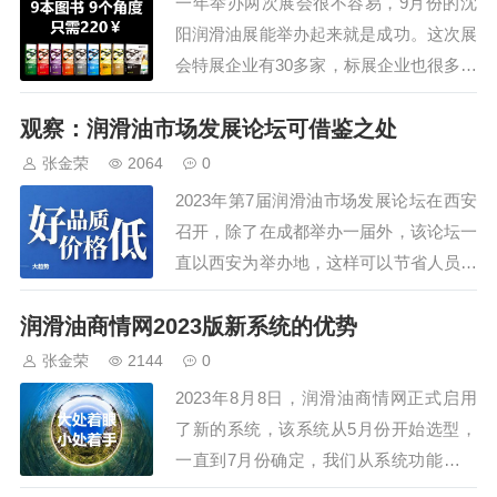
一年举办两次展会很不容易，9月份的沈
会还安排了参观车油尿素液领导品
阳润滑油展能举办起来就是成功。这次展
牌，占地195亩的可兰素工厂，特
会特展企业有30多家，标展企业也很多，
种润滑脂企业，占…
但也空出来2成，为了凑数，媒体展位安
观察：润滑油市场发展论坛可借鉴之处
排的比较多，但很多没有来，包括信息网
的展位都是空的，被卖食品的占据了。
张金荣
2064
0
1、在布展这天，组织了交流会，连很少
2023年第7届润滑油市场发展论坛在西安
在润滑油展会上露面的可兰素秦建也做了
召开，除了在成都举办一届外，该论坛一
发言，但更多…
直以西安为举办地，这样可以节省人员费
用，也方便制作物料，唯一遗憾的是缺乏
润滑油商情网2023版新系统的优势
新意。本届会议有很多值得借鉴的地方。
1、请了年轻的主持人，我们只在济南、
张金荣
2144
0
常州会议请过两次，其它会议都是自己主
2023年8月8日，润滑油商情网正式启用
持，请人需要设计好所有的台词，如果有
了新的系统，该系统从5月份开始选型，
对话就容…
一直到7月份确定，我们从系统功能、承
载能力、维护难度、拓展难度等多个方面