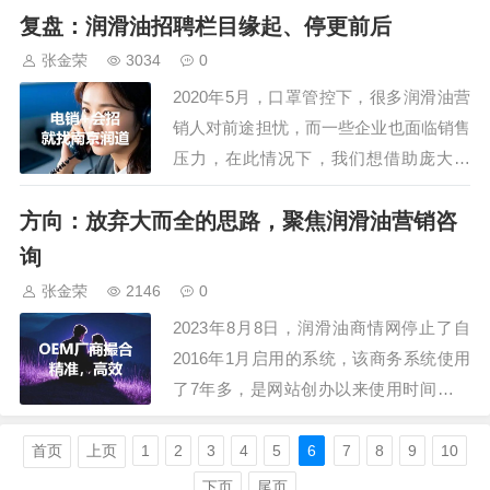
复盘：润滑油招聘栏目缘起、停更前后
考量，最终选择了该系统，并进行了模板
量身定制，以便更符合我们现在、未来的
张金荣
3034
0
使用。新系统的数据表只有8个，而2016
2020年5月，口罩管控下，很多润滑油营
年采用的商务系统数据表多达201个，老
销人对前途担忧，而一些企业也面临销售
系…
压力，在此情况下，我们想借助庞大信
息、图库、视频等，搭建一个企业、人才
方向：放弃大而全的思路，聚焦润滑油营销咨
相互信任的招聘平台，简历投放免费，招
聘信息不同标准，普通会员也可以发布，
询
高级会员不仅数量增加，还可以有品牌广
张金荣
2146
0
告展示。…
2023年8月8日，润滑油商情网停止了自
2016年1月启用的系统，该商务系统使用
了7年多，是网站创办以来使用时间最久
的系统，该系统具有强大的商务功能，涵
盖了：资讯、商城、供应、求购、团购、
首页
上页
1
2
3
4
5
6
7
8
9
10
行情、会展、招商、品牌、招聘、求职、
下页
尾页