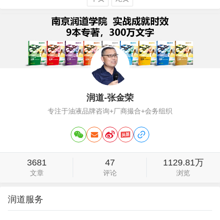
知道、图库、视频、下载、论坛、动态、
专题等20多项专业功能，是无比强大的行
业…
润道-张金荣
专注于油液品牌咨询+厂商撮合+会务组织
3681
47
1129.81万
文章
评论
浏览
润道服务