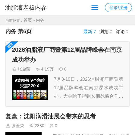
油脂液老板内参
登录/注册
首页
内务
当前位置：
>
内务 第6页
最新
浏览
评论
2026油脂液厂商暨第12届品牌峰会在南京
成功举办
张金荣
4.19万
0
7月9-10日，2026油脂液厂商暨第
12届品牌峰会在南京溧水成功举
办，大会除了得到长期战略合作伙
伴久润润滑科技（上海）有限公
司、江苏汤姆智能装备有限公司的
复盘：沈阳润滑油展会带来的思考
鼎力支持外，还获得了30多家规模
张金荣
2380
0
企业的认可，参会嘉宾300+，组委