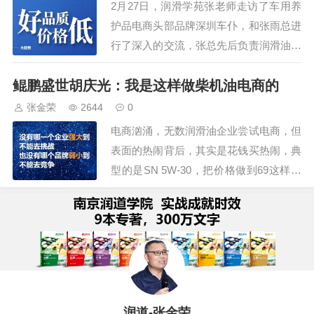
2月27日，润滑学苑张老师走访了车用养
我们润道的实操…
护品电商头部品牌深圳车仆，和张雨总进
行了深入的交流，张总先后负责润滑油、
养护品的传统渠道业务，2019年负责养护
鲲鹏盛世胡庆光：我是这样做柴机油电商的
品的电销工作，从0起步，短短几年实现
了年流水13亿的辉煌业绩，卓越的市场表
张金荣
2644
0
现，吸引了多家油液品牌的运营托管。张
电商汹涌，无数润滑油企业尝试电商，但
总认为，直播带货成功的关键是选准赛
表面的热闹背后，其实是花钱买热闹，典
道，像…
型的是SN 5W-30，把价格做到69这样的
价位，哪里还有什么利润空间？那么，润
滑油电商该怎么做呢？润滑商情采访了北
京鲲鹏盛世新能源科技有限公司总经理胡
庆光。1、多方试错：润滑油电商就是一
个试错的过程，胡总说，欧贝尔润滑油也
是多…
润道-张金荣