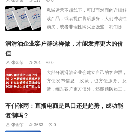
张金荣
117
0
会还安排了参观车油尿素液领导品
私域运营不想线下，可以面对面的详细解
牌，占地195亩的可兰素工厂，特
读产品，或者提供售后服务，人们冲动性
种润滑脂企业，占…
购买，或者非理性购买更强些，我们除了
要建立信任外，还要充分利用人的心理来
润滑油企业客户群这样做，才能发挥更大的价
制定价格，才能获得订单、复购和推荐。
1、心理定价：让数字自己说话，人们对
值
价格的感知并非理性，而是高度受心理暗
张金荣
201
0
示影响，不是便宜，而是让客户觉得买得
大部分润滑油企业会建立自己的客户群，
值。尾数效应…
方便发布信息、政策，也方便服务、反
馈，维系客户更方便外，还能预防员工离
职，有的企业甚至建立企业微信群，管理
车仆张雨：直播电商是风口还是趋势，成功能
更细致，比如能禁止群员相互添加好友，
避免客户信息泄露，群码长期有效，而不
复制吗？
像个人群只有7天有效期，那么，客户群
张金荣
3663
0
怎么操作，才能发挥其最大的价值呢？从