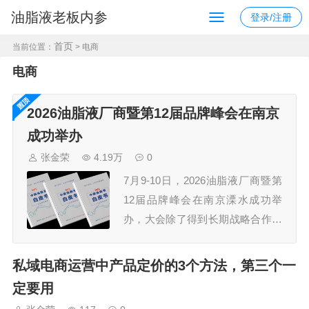
油脂液老板内参
登录/注册
首页
当前位置：
> 电商
电商
2026油脂液厂商暨第12届品牌峰会在南京
成功举办
张金荣
4.19万
0
7月9-10日，2026油脂液厂商暨第
12届品牌峰会在南京溧水成功举
办，大会除了得到长期战略合作伙
伴久润润滑科技（上海）有限公
司、江苏汤姆智能装备有限公司的
私域电商运营中产品定价的3个方法，第三个一
鼎力支持外，还获得了30多家规模
定要用
企业的认可，参会嘉宾300+，组委