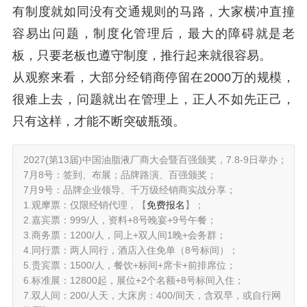
有制度就如同没有交通规则的马路，大家横冲直撞
容易出问题，制度化管理后，最大的障碍就是老
板，只要老板也遵守制度，推行起来就很容易。
从观察来看，大部分经销商停留在2000万的规模，
很难上去，问题就出在管理上，正人不如先正己，
只有这样，才能不断突破瓶颈。
2027(第13届)中国油脂液厂商大会暨百强颁奖，7.8-9日举办；
7月8号：签到、布展；品牌路演、百强颁奖；
7月9号：品牌企业领导、千万级经销商实战分享；
1.观摩票：仅限经销代理，【
免费报名
】；
2.嘉宾票：999/人，资料+8号晚宴+9号午餐；
3.商务票：1200/人，同上+双人间1晚+会务群；
4.同行票：两人同行，酒店入住免单（8号标间）；
5.贵宾票：1500/人，餐饮+标间+席卡+前排席位；
6.标准展：12800起，展位+2个名额+8号标间入住；
7.双人间：200/人天，大床房：400/间天，含双早，或自行网