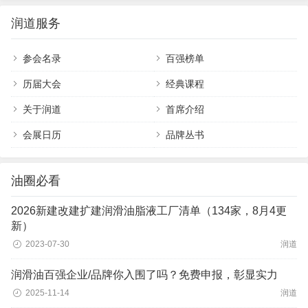
润道服务
参会名录
百强榜单
历届大会
经典课程
关于润道
首席介绍
会展日历
品牌丛书
油圈必看
2026新建改建扩建润滑油脂液工厂清单（134家，8月4更
新）
2023-07-30
润道
润滑油百强企业/品牌你入围了吗？免费申报，彰显实力
2025-11-14
润道