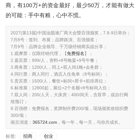
商，有100万+的资金最好，最少50万，才能有做大
的可能：手中有粮，心中不慌。
2027(第13届)中国油脂液厂商大会暨百强颁奖，7.8-9日举办；
7月8号：签到、布展；品牌路演、百强颁奖；
7月9号：品牌企业领导、千万级经销商实战分享；
1.观摩票：仅限经销代理，【
免费报名
】；
2.嘉宾票：999/人，资料+8号晚宴+9号午餐；
3.商务票：1200/人，同上+双人间1晚+会务群；
4.同行票：两人同行，酒店入住免单（8号标间）；
5.贵宾票：1500/人，餐饮+标间+席卡+前排席位；
6.标准展：12800起，展位+2个名额+8号标间入住；
7.双人间：200/人天，大床房：400/间天，含双早，或自行网
络预订；
8.百强榜：免费报名，奖牌制作费200/项，现场颁奖收组织费
300/项；
南京润道：
365724.com
，每一年，每一天，与你共成长。
标签:
招商
创业