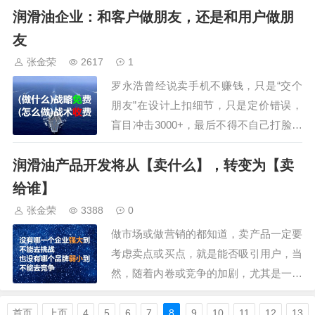
润滑油企业：和客户做朋友，还是和用户做朋
台，一个糅合了媒体、电商的平台，而媒
体，还有很多，平台，也有很多，抖音，
友
不是做品牌做市场的必选，知识候选而
张金荣
2617
1
已。在2000年甚至2010年前，电视、电
罗永浩曾经说卖手机不赚钱，只是“交个
台是主流…
朋友”在设计上扣细节，只是定价错误，
盲目冲击3000+，最后不得不自己打脸下
调千元，功败垂成，但很多人还是喜欢锤
润滑油产品开发将从【卖什么】，转变为【卖
子手机手感和软件。但他这句话还是很有
深意的，放到今天的语境里又可以划分两
给谁】
种情况：到底是和客户（经销商）做朋
张金荣
3388
0
友，还是和用户（消费者）做朋友。这两
做市场或做营销的都知道，卖产品一定要
种分类也许…
考虑卖点或买点，就是能否吸引用户，当
然，随着内卷或竞争的加剧，尤其是一些
新消费品牌的崛起，比如瑞幸咖啡、蜜雪
冰城、途虎养车的，价格或性价比成了竞
首页
上页
4
5
6
7
8
9
10
11
12
13