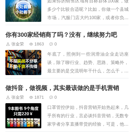
如果你的销售区域有目标群体100家，做
会还安排了参观车油尿素液领导品
多少个比较合适呢？比如，你做一个县城
牌，占地195亩的可兰素工厂，特
市场，汽服门店大约100家，或者你负责
种润滑脂企业，占…
的行业，有100个左右的客户，你是打算
你有300家经销商了吗？没有，继续努力吧
一网打尽，还是择优合作？不同的人有不
同的选择，但大部分做了错误选择。客户
张金荣
1863
0
多多益善，是我们大部分企业或营销人的
年底了，照例到一些润滑油企业走访座
想法，所以，100家潜在客户，恨不得都
谈，除了聊行业、趋势、思路、策略外，
搞定…
最主要的是交流明年干什么，怎么干，我
一般都回总结般的问：现在稳定的合作经
做抖音，做视频，其实最该做的是手机营销
销商有多少家了？没有300家的话，所有
的工作核心就是招商，无他。为什么这么
张金荣
1871
0
说，是因为全国有地市级行政区333个，
口罩管控伊始，抖音营销开始热起来，几
包括地级市293个、地区7个、自治州30
乎所有的行业，言必谈抖音营销，无数专
个、盟…
家学者分享直播带货的经验，可是，他们
都有意或无意的忽视了：抖音只是一个平