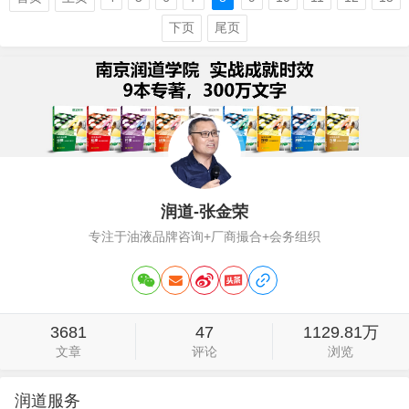
争的核心，综合起来就是：产品要好，价
下页
尾页
格要低，可真的是这样吗？不是。润滑学
苑认为，产品当然需要卖点，抢夺客户自
然需要诱惑力…
润道-张金荣
专注于油液品牌咨询+厂商撮合+会务组织
3681
47
1129.81万
文章
评论
浏览
润道服务