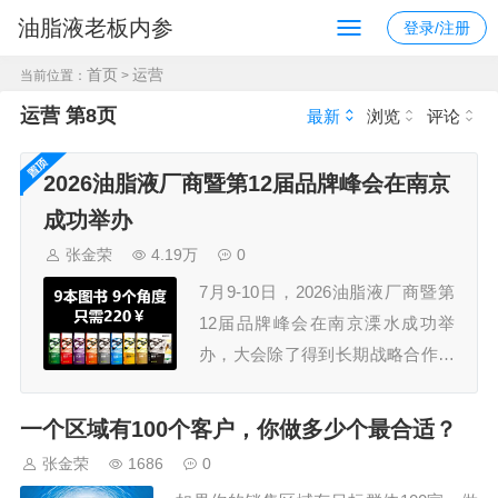
油脂液老板内参
登录/注册
首页
运营
当前位置：
>
运营 第8页
最新
浏览
评论
2026油脂液厂商暨第12届品牌峰会在南京
成功举办
张金荣
4.19万
0
7月9-10日，2026油脂液厂商暨第
12届品牌峰会在南京溧水成功举
办，大会除了得到长期战略合作伙
伴久润润滑科技（上海）有限公
司、江苏汤姆智能装备有限公司的
一个区域有100个客户，你做多少个最合适？
鼎力支持外，还获得了30多家规模
张金荣
1686
0
企业的认可，参会嘉宾300+，组委