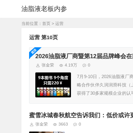
油脂液老板内参
当前位置：
首页
>
运营
运营 第10页
2026油脂液厂商暨第12届品牌峰会
张金荣
4.19万
0
7月9-10日，2026油脂
略合作伙伴久润润滑科技（
获得了30多家规模企业的认
占地195亩的可兰素工厂，
蜜雪冰城春秋航空告诉我们：低价或许
张金荣
3663
0