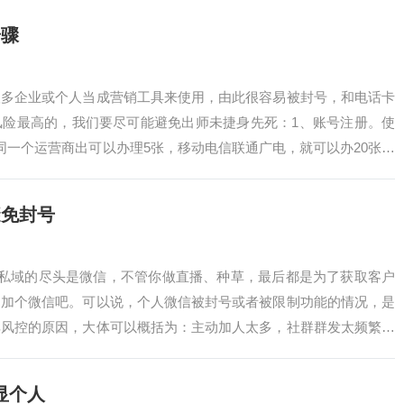
步骤
很多企业或个人当成营销工具来使用，由此很容易被封号，和电话卡
风险最高的，我们要尽可能避免出师未捷身先死：1、账号注册。使
同一个运营商出可以办理5张，移动电信联通广电，就可以办20张，
量办卡；现…
避免封号
说私域的尽头是微信，不管你做直播、种草，最后都是为了获取客户
：加个微信吧。可以说，个人微信被封号或者被限制功能的情况，是
其风控的原因，大体可以概括为：主动加人太多，社群群发太频繁，
做好微信运营的…
显个人