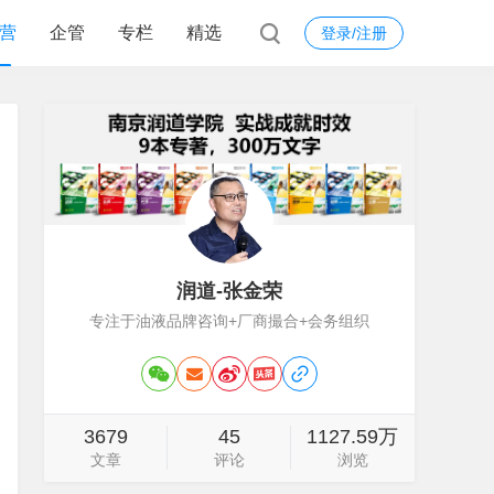
营
企管
专栏
精选
登录/注册
润道-张金荣
专注于油液品牌咨询+厂商撮合+会务组织
3679
45
1127.59万
文章
评论
浏览