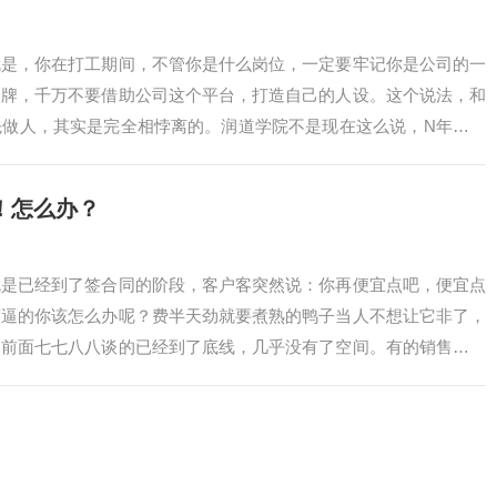
就是，你在打工期间，不管你是什么岗位，一定要牢记你是公司的一
品牌，千万不要借助公司这个平台，打造自己的人设。这个说法，和
先做人，其实是完全相悖离的。润道学院不是现在这么说，N年前也
你需要了解销售…
！怎么办？
就是已经到了签合同的阶段，客户客突然说：你再便宜点吧，便宜点
蒙逼的你该怎么办呢？费半天劲就要煮熟的鸭子当人不想让它非了，
，前面七七八八谈的已经到了底线，几乎没有了空间。有的销售说：
底了；不能便宜…