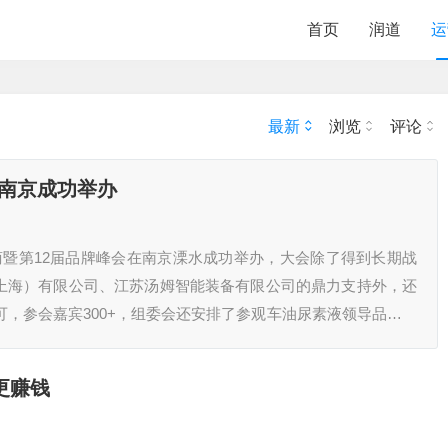
首页
润道
运
最新
浏览
评论
在南京成功举办
液厂商暨第12届品牌峰会在南京溧水成功举办，大会除了得到长期战
上海）有限公司、江苏汤姆智能装备有限公司的鼎力支持外，还
可，参会嘉宾300+，组委会还安排了参观车油尿素液领导品牌，
特种润滑脂企业，占…
更赚钱