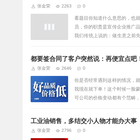
张金荣
2263
0
看题目你知道什么意思的，也
员，你的职责是宣传企业推广
我们传统上说的：做生意之前
这么说，比如，你和壳牌合作，
都要签合同了客户突然说：再便宜点吧
张金荣
2646
0
你是否经常遇到这样的情况，
我现在就下单！这个时候一脸
可公司的价格变动都有个范畴
真的不能再便宜了，价格已经到
工业油销售，多结交小人物才能办大事
张金荣
2796
0