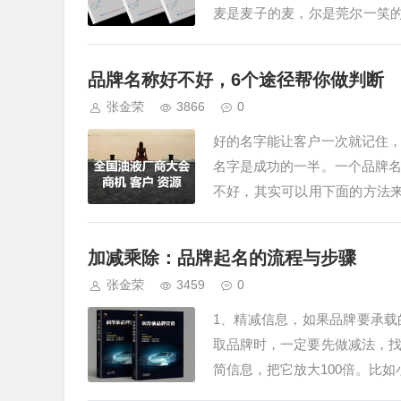
麦是麦子的麦，尔是莞尔一笑
字。用户关注你公众号、抖音号
品牌名称好不好，6个途径帮你做判断
张金荣
3866
0
好的名字能让客户一次就记住
名字是成功的一半。一个品牌
不好，其实可以用下面的方法
个东西，不用猜了。像蜜雪冰城
加减乘除：品牌起名的流程与步骤
张金荣
3459
0
1、精减信息，如果品牌要承
取品牌时，一定要先做减法，
简信息，把它放大100倍。比
语，广告片，自媒体内容，传递