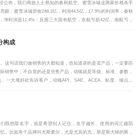
已经公布，我们商旅人士熟知的春秋航空、蜜雪冰城这两家价格杀手
：蜜雪冰城营收248.3亿，利润44.5亿，17.9%的利润率；春秋
7亿，净利润是11.4%；反观三大国有航空，东航亏损42亿，南航亏损
分构成
洞。这句话我们做销售的大都知道，也知道讲的是卖产品，一定要匹
实际销售中，不自觉的还是兜售产品，动辄就是等级、标准、参数，
、一大堆好处告诉客户，动辄API、SAE、ACEA、粘度、倾点等
有注意到…
我们既然取名字，就是希望别人记住，名字越长、使用的词汇越陌
记忆。比如有个品牌叫尤斯麦尔，尤是尤其的尤，斯是斯大林的斯，