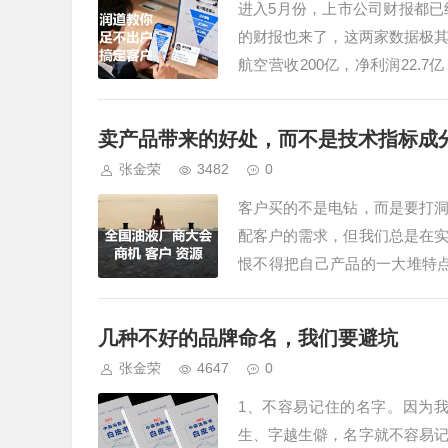
进入5月份，上市公司财报都
的财报也来了，这两家数据极其亮眼
航空营收200亿，净利润22.
17亿，国航快速…
卖产品带来的好处，而不是技术指标成
张金荣
3482
0
客户买的不是电钻，而是要打
配客户的需求，但我们总是在
恨不得把自己产品的一大堆特点
等，这样做只会欲速不达。有没
几种不好的品牌命名，我们要避坑
张金荣
4647
0
1、不容易记住的名字。因为
生、字越生僻，名字就不容易