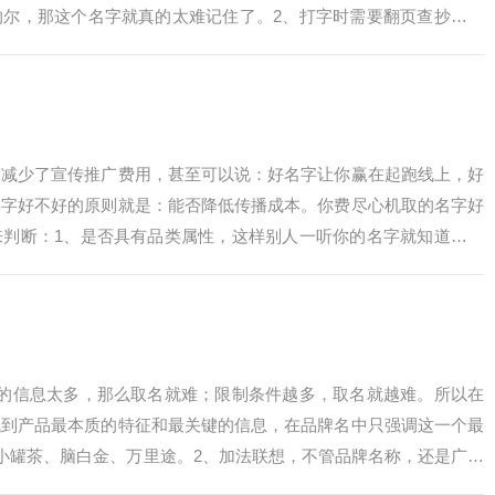
的尔，那这个名字就真的太难记住了。2、打字时需要翻页查抄的名
，如果打字不方便…
，减少了宣传推广费用，甚至可以说：好名字让你赢在起跑线上，好
名字好不好的原则就是：能否降低传播成本。你费尽心机取的名字好
来判断：1、是否具有品类属性，这样别人一听你的名字就知道它是
一看就和饮料有…
载的信息太多，那么取名就难；限制条件越多，取名就越难。所以在
找到产品最本质的特征和最关键的信息，在品牌名中只强调这一个最
如小罐茶、脑白金、万里途。2、加法联想，不管品牌名称，还是广告
信息是基本…