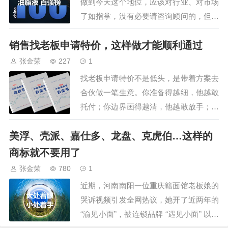
做到今天这个地位，应该对行业、对市场
了如指掌，没有必要请咨询顾问的，但恰
恰相反，越是大牌企业，反而会和咨询公
销售找老板申请特价，这样做才能顺利通过
司合作，而一些小微企业，却对咨询顾问
拒之千里，是大牌企业钱多烧的吗？不
张金荣
227
1
是，请咨询顾问是因为：1、破除“认知遮
找老板申请特价不是低头，是带着方案去
蔽”：你需要一只天眼不管一家公司多么
合伙做一笔生意。你准备得越细，他越敢
厉害，都无法…
托付；你边界画得越清，他越敢放手；你
事后越有回音，他越愿意再信你一次。说
美浮、壳派、嘉仕多、龙盘、克虎伯…这样的
白了，老板也是从一线出来的，他宁可帮
一个让他省心、让他看得见回报的人，也
商标就不要用了
不想被一个只会诉苦要价的耗着。你千万
张金荣
780
1
别说，你没有申请过特价/政策/支持。只
近期，河南南阳一位重庆籍面馆老板娘的
要做销售的…
哭诉视频引发全网热议，她开了近两年的
“渝见小面”，被连锁品牌 “遇见小面” 以商