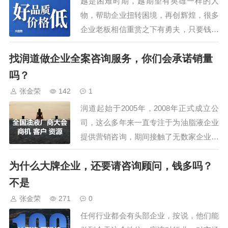
越是困难时期，越期望有英雄一样的人
会还安排了参观车油尿素液领导品
物，帮助企业扭转困境，再创辉煌，很多
牌，占地195亩的可兰素工厂，特
企业老板相信重赏之下有勇夫，只要钱给
种润滑脂企业，占…
到位，招到精英不是问题。貌似有道理，
找润道做企业全案咨询服务，你们会承诺销量
但在实际操作中，所谓的给到位其实很难
操作的，大都是口头说说，真正实践时，
吗？
会面对一堆的问题：1、给多少叫给到
张金荣
142
1
位？找个普通业务人员，按当地收入水平
润道起始于2005年，2008年正式成立公
就可以，5000…
司，这么多年来一直专注于为油脂液企业
提供营销咨询，期间接触了无数家企业，
他们除了了解我们的思路、策略、费用
为什么大牌企业，还要请咨询顾问，钱多吗？
外，最关心的是能否承诺销量，经常会问
是：用你们的方案，我们的销量能提高
不是
吗？能提高多少？甚至还有的提出：能否
张金荣
271
0
按销量的提升额，给予对应的酬金。但我
任何行业都会有头部企业，按说，他们能
们明确的告…