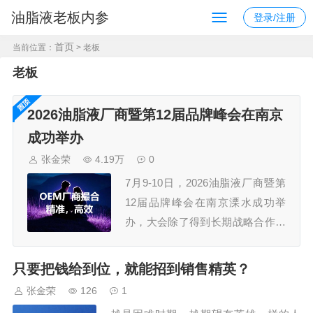
油脂液老板内参
登录/注册
首页
当前位置：
> 老板
老板
2026油脂液厂商暨第12届品牌峰会在南京
成功举办
张金荣
4.19万
0
7月9-10日，2026油脂液厂商暨第
12届品牌峰会在南京溧水成功举
办，大会除了得到长期战略合作伙
伴久润润滑科技（上海）有限公
司、江苏汤姆智能装备有限公司的
只要把钱给到位，就能招到销售精英？
鼎力支持外，还获得了30多家规模
张金荣
126
1
企业的认可，参会嘉宾300+，组委