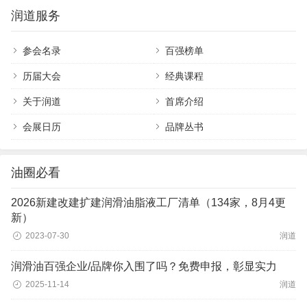
润道服务
参会名录
百强榜单
历届大会
经典课程
关于润道
首席介绍
会展日历
品牌丛书
油圈必看
2026新建改建扩建润滑油脂液工厂清单（134家，8月4更
新）
2023-07-30
润道
润滑油百强企业/品牌你入围了吗？免费申报，彰显实力
2025-11-14
润道