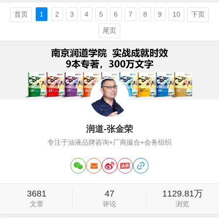
标侵权为由告上法庭，索赔 1 万元。老板
娘辩解说：我就是重庆人，“渝”是重庆的
首页
1
2
3
4
5
6
7
8
9
10
下页
简称，和“遇”不同音、不同形、不同意
尾页
思，门头装修也完全不一样，我怎么就商
标侵权了？这是典型的揣着明白装糊…
润道-张金荣
专注于油液品牌咨询+厂商撮合+会务组织
3681
47
1129.81万
文章
评论
浏览